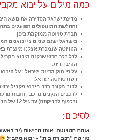
כמה מילים על יבוא מקביל
מדינת ישראל הסדירה את נושא היבו
והחלשת המונופולים הפועלים בתחום
חברת טויוטה ממוקמת ביפן
בישראל ישנם שני סוגי יבואנים המייבאים כלי רכב מתוצרת A
הטויוטה שנמכרת אצלנו מיוצרת בא
ההיברידית.
על פי חוק מדינת ישראל : על היבו
רשת טויוטה ישראל.
לקוח הקונה רכב מיבוא מקביל ירשם ברישיון הרכב כיד ראשונה 00 בעלים ק
לרכבים הנקנים מרכב רחובות מרכז 
ובכפוף לבדיקתה) עד גיל 12 של הרכב.
לסיכום:
אותה הטויוטה, אותו הרישום (יד ראשו
טויוטה "רכב רחובות" – יבוא מקביל