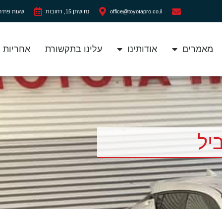
office@toyotapro.co.il
נחושתן 15, רחובות
שעות פתיחה: ימים א'-ה': 0
מאמרים
אודותינו
עלינו בתקשורת
אחריות
יל