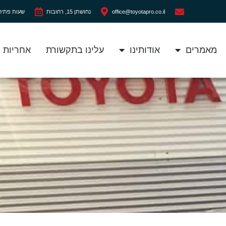
office@toyotapro.co.il
נחושתן 15, רחובות
שעות פתיחה: ימים א'-ה': 0
מאמרים
אודותינו
עלינו בתקשורת
אחריות