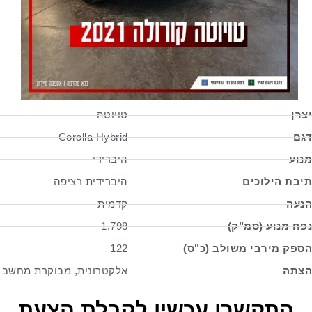
יצרן
טויוטה
דגם
Corolla Hybrid
מנוע
היברידי
תיבת הילוכים
היברידית רציפה
הנעה
קדמית
נפח מנוע (סמ"ק)
1,798
הספק מירבי משולב (כ"ס)
122
הצתה
אלקטרונית, מבוקרת מחשב
התקשרו עכשיו לקבלת הצעת